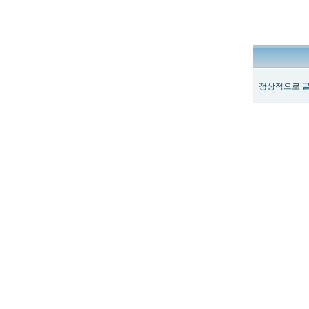
정상적으로 글
최
신
토
렌
트
사
이
트
순
위
뉴
토
끼