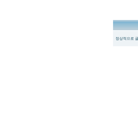
정상적으로 글
최
신
토
렌
트
사
이
트
순
위
뉴
토
끼