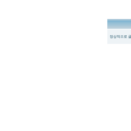
정상적으로 글
최
신
토
렌
트
사
이
트
순
위
뉴
토
끼