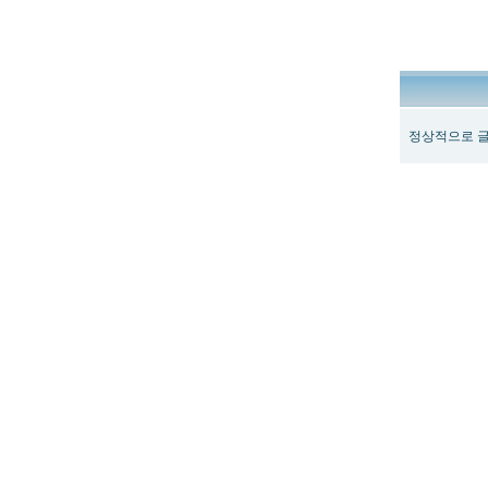
정상적으로 글
최
신
토
렌
트
사
이
트
순
위
뉴
토
끼