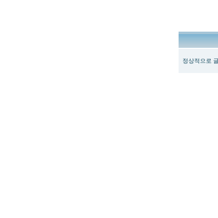
정상적으로 글
최
신
토
렌
트
사
이
트
순
위
뉴
토
끼