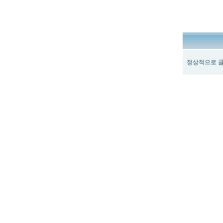
정상적으로 글
최
신
토
렌
트
사
이
트
순
위
뉴
토
끼