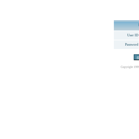
User ID
Password
Copyright 199
최
신
토
렌
트
사
이
트
순
위
뉴
토
끼