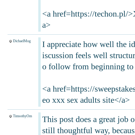
<a href=https://techon.pl/>
a>
DichaelMog
I appreciate how well the i
iscussion feels well structu
o follow from beginning to
<a href=https://sweepstake
eo xxx sex adults site</a>
TimsothyOm
This post does a great job o
still thoughtful way, becau