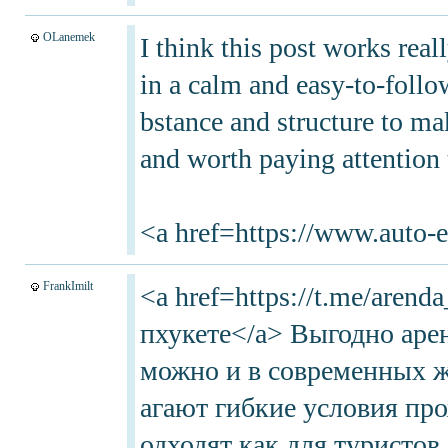
OLanemek
I think this post works real
in a calm and easy-to-foll
bstance and structure to ma
and worth paying attention 
<a href=https://www.auto-e
FrankImilt
<a href=https://t.me/aren
пхукете</a> Выгодно аре
можно и в современных ж
агают гибкие условия про
одходят как для туристов, 