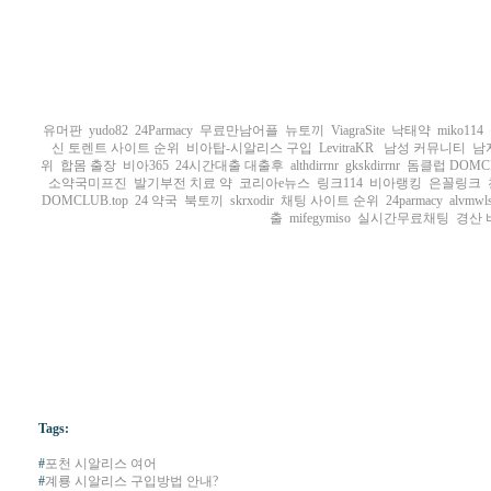
유머판
yudo82
24Parmacy
무료만남어플
뉴토끼
ViagraSite
낙태약
miko114
신 토렌트 사이트 순위
비아탑-시알리스 구입
LevitraKR
남성 커뮤니티
남
위
합몸 출장
비아365
24시간대출 대출후
althdirrnr
gkskdirrnr
돔클럽 DOMC
소약국미프진
발기부전 치료 약
코리아e뉴스
링크114
비아랭킹
은꼴링크
DOMCLUB.top
24 약국
북토끼
skrxodir
채팅 사이트 순위
24parmacy
alvmwl
출
mifegymiso
실시간무료채팅
경산 
Tags:
#
포천 시알리스 여어
#
계룡 시알리스 구입방법 안내?