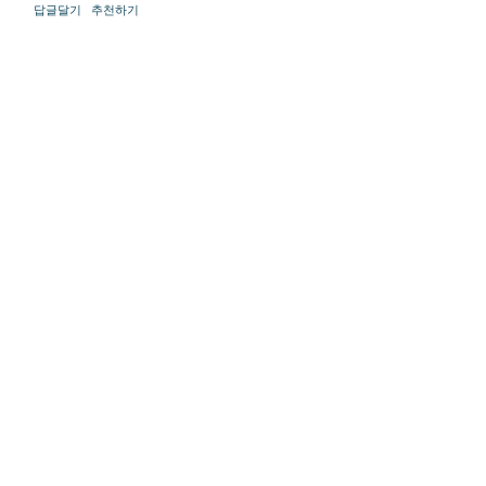
답글달기
추천하기
최
신
토
렌
트
사
이
트
순
위
뉴
토
끼
링
크
114
출
장
파
란
출
장
마