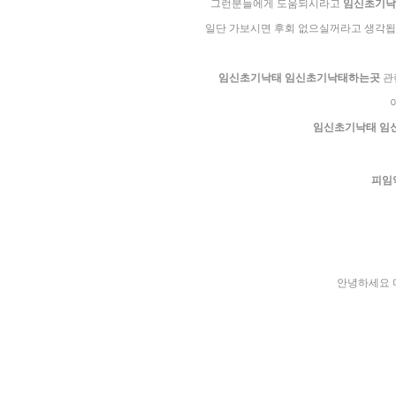
그런분들에게 도움되시라고
임신초기낙
일단 가보시면 후회 없으실꺼라고 생각됩
임신초기낙태 임신초기낙태하는곳
관
임신초기낙태 임
피임
안녕하세요 