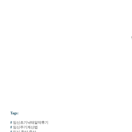
Tags:
#
임­신초기낙­태알­약후기
#
임신주기계산법