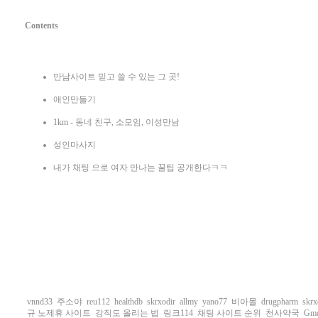
Contents
만남사이트 믿고 쓸 수 있는 그 곳!
애인만들기
1km - 동네 친구, 소모임, 이성만남
성인마사지
내가 채팅 으로 여자 만나는 꿀팁 공개한다ㅋㅋ
vnnd33
주소야
reu112
healthdb
skrxodir
allmy
yano77
비아몰
drugpharm
skrx
규 노제휴 사이트
강직도 올리는 법
링크114
채팅 사이트 순위
천사약국
Gm