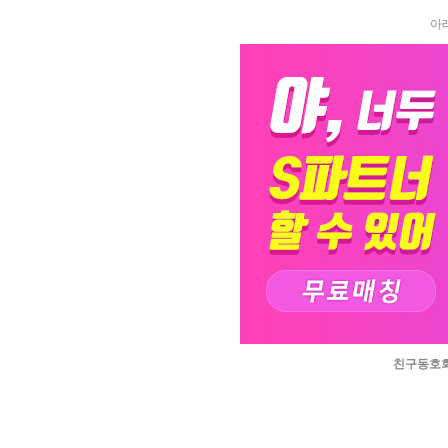
아래
친­구­동­호­