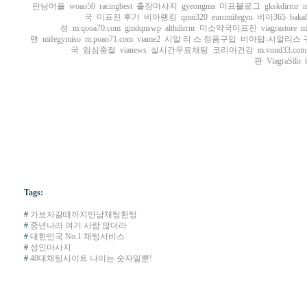
만남어플
woao50
racingbest
출장마사지
gyeongma
미프블로그
gkskdirrnr
m
국
미프진 후기
비아랭킹
qmn320
euromifegyn
비아365
bakal
성
m.qooa70.com
gmdqnswp
althdirrnr
미소약국미프진
viagrastore
m
맨
mifegymiso
m.poao71.com
viame2
시알 리 스 정품구입
비아탑-시알리스 
국
임심중절
vianews
실시간무료채팅
코리아건강
m.vnnd33.com
판
ViagraSilo
Tags:
#
가보자갈때까지만남채팅헌팅
#
중년나라 여기 사람 많더라
#
대한민국 No.1 채팅서비스
#
성인마사지
#
40대채팅사이트 나이는 숫자일뿐!