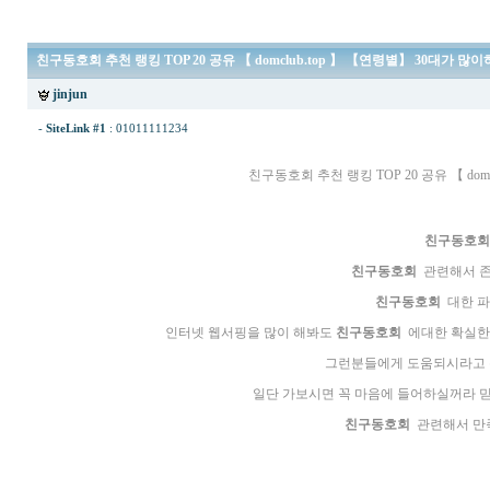
친­구­동­호­회 추천 랭킹 TOP 20 공유 【 domclub.top 】 【연령별】 30대가
jinjun
-
SiteLink #1
:
01011111234
친­구­동­호­회 추천 랭킹 TOP 20 공유 【 
친­구­동­호­회
친­구­동­호­회
관련해서 존
친­구­동­호­회
대한 파
인터넷 웹서핑을 많이 해봐도
친­구­동­호­회
에대한 확실한 
그런분들에게 도움되시라고
일단 가보시면 꼭 마음에 들어하실꺼라 믿
친­구­동­호­회
관련해서 만족