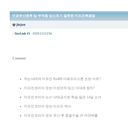
인공유산종류 및 부작용 임신초기 잘못된 미프진복용법
jinjun
-
SiteLink #1
:
01011111234
Contents
먹는낙태약 미프진 Ru486 미페프리스톤 논란 이유?
미프진코리아 정보 미성년자 임신 이대로 방치?
미프진코리아 뉴스 낙태금지로 목숨 잃은 14살 소녀
미프진코리아 정보 미프진 역사
미프진코리아 정보 유산 후 중절수술 과 자연배출