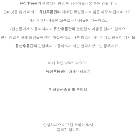
유산후몸관리
관련해서 한번 딱 검색해보세요 손해 안봅니다.
인터넷을 많이 해봐도
유산후몸관리
에대한 확실한 아이템를 아주 어렵더라고요..
여기저기 다녀보면 실속없는 내용들만 가득하죠...
그런분들에게 도움되시라고
유산후몸관리
관련한 아이템를 알려드릴게요..
면 이런걸 어떻게 모았을까 생각 하실꺼에요..나름 최고의 페이지라고 판단이 되서 
유산후몸관리
관련해서 도움되셔셔 시간 절약하셨으면 좋겠네요...
아래 확인 부탁드려요^^~
유산후몸관리
상세내용보기
인공유산종류 및 부작용
안녕하세요 미프진 코리아 약사
김희진 입니다