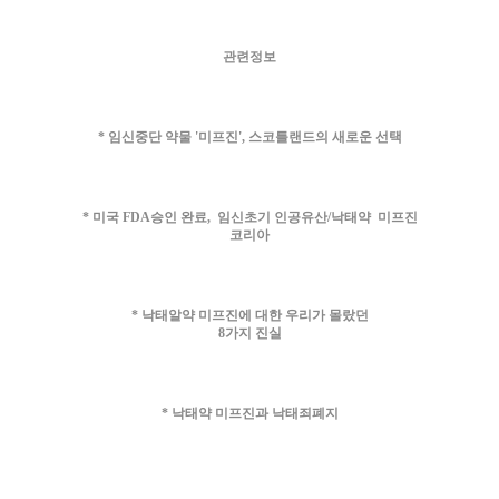
관련정보
*
임신중단 약물 '미프진', 스코틀랜드의 새로운 선택
*
미국 FDA승인 완료, 임신초기 인공유산/낙태약 미프진
코리아
*
낙태알약 미프진에 대한 우리가 몰랐던
8가지 진실
*
낙태약 미프진과 낙태죄폐지