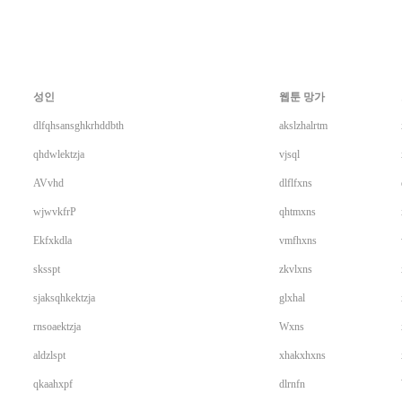
성인
웹툰 망가
dlfqhsansghkrhddbth
akslzhalrtm
qhdwlektzja
vjsql
AVvhd
dlflfxns
wjwvkfrP
qhtmxns
Ekfxkdla
vmfhxns
sksspt
zkvlxns
sjaksqhkektzja
glxhal
rnsoaektzja
Wxns
aldzlspt
xhakxhxns
qkaahxpf
dlrnfn