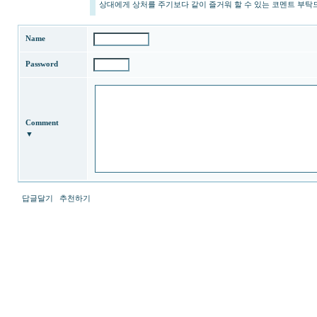
상대에게 상처를 주기보다 같이 즐거워 할 수 있는 코멘트 부탁
미
프
블
Name
로
그
Password
racingbest
insuradb
비
아
탑-
시
Comment
알
▼
리
스
구
입
파
답글달기
추천하기
워
맨
fldzm114
최
남
신
성
토
커
렌
뮤
트
니
사
티
이
미