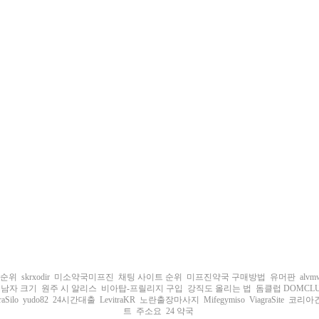
 순위
skrxodir
미소약국미프진
채팅 사이트 순위
미프진약국 구매방법
유머판
alvm
남자 크기
원주 시 알리스
비아탑-프릴리지 구입
강직도 올리는 법
돔클럽 DOMCLUB
raSilo
yudo82
24시간대출
LevitraKR
노란출장마사지
Mifegymiso
ViagraSite
코리아
트
주소요
24 약국