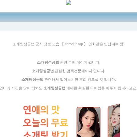
소­개­팅­성­공­법 공식 정보 모음 【 domclub.top 】 영화같은 만남 세이팅!
소­개­팅­성­공­법
관련 추천 페이지 입니다.
소­개­팅­성­공­법
관련한 검색전문페이지 입니다.
소­개­팅­성­공­법
관련해서 알아보시면 후회 없으실 것 입니다.
인터넷 서핑을 많이 해봐도
소­개­팅­성­공­법
에대한 확실한 아이템를 아주 어렵더라고요.