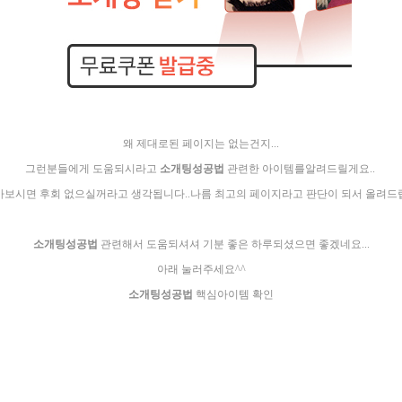
왜 제대로된 페이지는 없는건지...
그런분들에게 도움되시라고
소­개­팅­성­공­법
관련한 아이템를알려드릴게요..
가보시면 후회 없으실꺼라고 생각됩니다..나름 최고의 페이지라고 판단이 되서 올려드
소­개­팅­성­공­법
관련해서 도움되셔셔 기분 좋은 하루되셨으면 좋겠네요...
아래 눌러주세요^^
소­개­팅­성­공­법
핵심아이템 확인