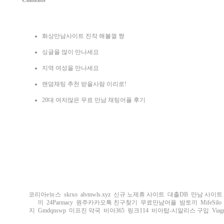
Contents
화상만남사이트 진작 해볼껄 짱
싱글을 많이 만나세요
지역 여성을 만나세요
랜덤채팅 추천 받을사람 이리로!
20대 여자많은 무료 만남 채팅어플 후기
코리아e뉴스
skrxo
alvmwls.xyz
신규 노제휴 사이트
대출DB
만남 사이트
끼
24Parmacy
원주카카오톡 친구찾기
무료만남어플
밤토끼
MifeSilo
지
Gmdqnswp
미프진 약국
비아365
링크114
비아탑-시알리스 구입
Viag