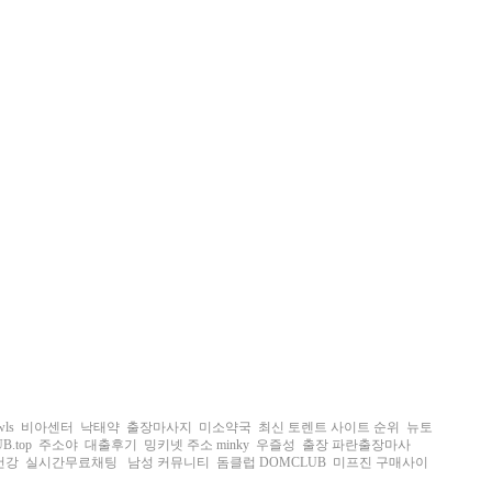
wls
비아센터
낙태약
출장마사지
미소약국
최신 토렌트 사이트 순위
뉴토
.top
주소야
대출후기
밍키넷 주소 minky
우즐성
출장 파란출장마사
건강
실시간무료채팅
남성 커뮤니티
돔클럽 DOMCLUB
미프진 구매사이