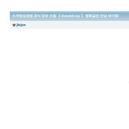
소­개­팅­성­공­법 공식 정보 모음 【 domclub.top 】 영화같은 만남 세이팅!
jinjun