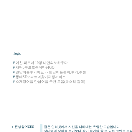
Tags:
#
여친 파트너 10명 나만의노하우다
#
채팅5분으로즉석만남GO
#
만남어플후기써요~ - 만남어플순위,후기,추천
#
동네SE쓰파트너찾기채팅서비스
#
소개팅어플 만남어플 추천 모음(목소리 검색)
바른생활
NZEO
글은 인터넷에서 자신을 나타내는 유일한 모습입니다.
상대에게 상처를 주기보다 같이 즐거워 할 수 있는 코멘트 부