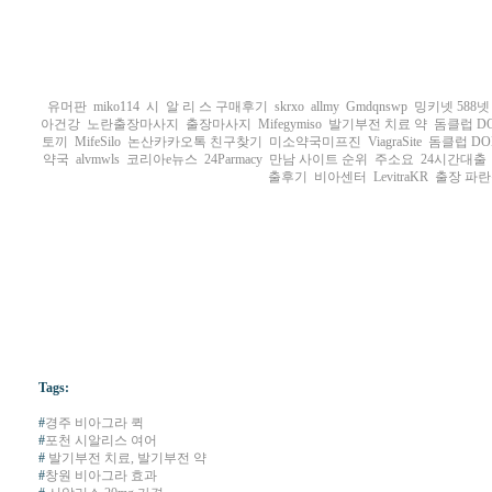
유머판
miko114
시 알 리 스 구매후기
skrxo
allmy
Gmdqnswp
밍키넷 588넷
아건강
노란출장마사지
출장마사지
Mifegymiso
발기부전 치료 약
돔클럽 DO
토끼
MifeSilo
논산카카오톡 친구찾기
미소약국미프진
ViagraSite
돔클럽 DO
약국
alvmwls
코리아e뉴스
24Parmacy
만남 사이트 순위
주소요
24시간대출
출후기
비아센터
LevitraKR
출장 파
Tags:
#
경주 비아그라 퀵
#
포천 시알리스 여어
#
발기부전 치료, 발기부전 약
#
창원 비아그라 효과