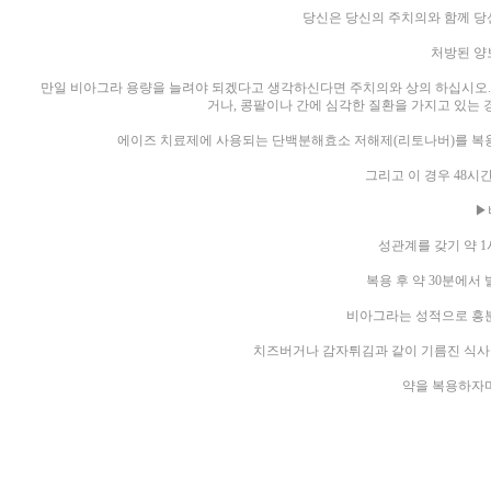
당신은 당신의 주치의와 함께 당
처방된 양
만일 비아그라 용량을 늘려야 되겠다고 생각하신다면 주치의와 상의 하십시오. 
거나, 콩팥이나 간에 심각한 질환을 가지고 있는 
에이즈 치료제에 사용되는 단백분해효소 저해제(리토나버)를 복용하
그리고 이 경우 48시
▶
성관계를 갖기 약 
복용 후 약 30분에서
비아그라는 성적으로 흥분
치즈버거나 감자튀김과 같이 기름진 식사 
약을 복용하자마