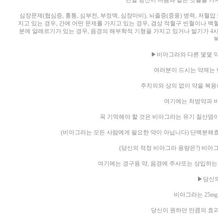
만일 당신이 다음과 같은 것들을 가
심장문제(협심증, 흉통, 심부전, 부정맥, 심장마비), 뇌졸중(중풍) 병력, 저혈
지고 있는 경우, 간에 어떤 문제를 가지고 있는 경우, 겸상 적혈구 빈혈이나 
분에 알레르기가 있는 경우, 음경의 해부학적 기형을 가지고 있거나 발기가 4시
▶비아그라와 다른 몇몇 
여러분이 드시는 약제는 
주치의와 상의 없이 약을 복용
여기에는 처방약과 
꼭 기억해야 할 것은 비아그라는 유기 질산염
(비아그라는 모든 사람에게 필요한 약이 아닙니다) 단백분해
(당신의 적정 비아그라 용량은?) 비아
여기에는 경구용 약, 음경에 주사또는 상입하는 
▶당신의
비아그라는 25mg,
당신이 원하던 만큼의 효