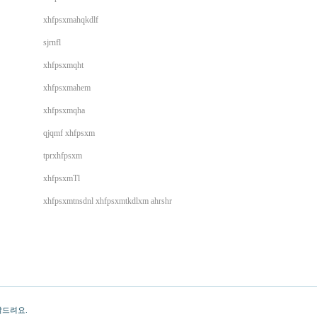
xhfpsxmahqkdlf
sjrnfl
xhfpsxmqht
xhfpsxmahem
xhfpsxmqha
qjqmf xhfpsxm
tprxhfpsxm
xhfpsxmTl
xhfpsxmtnsdnl xhfpsxmtkdlxm ahrshr
탁드려요.