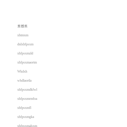
토렌트
xhtmxm
dnlxhfpsxm
xhfpsxmzld
xhfpsxmaortm
Wkdxh
whdlaortla
xhfpsxmdkfwl
xhfpsxmrmfoa
xhfpsxmfl
xhfpsxmgka
xhfpsxmalsxm