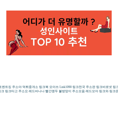
렌트킹 주소야 먹튀중개소 링크북 모아쓰 Link1090 링크천국 주소판 링크바로넷 
링크 링크타고 주소요 레드바나나 빨간앵두 불방망이 주소모음 레드모아 링크와 링크