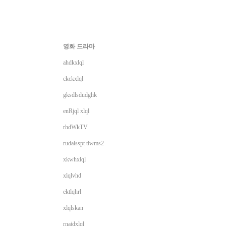
영화 드라마
ahdkxlql
ckckxlql
gksdlsdudghk
enRjql xlql
rhdWkTV
rudalsspt tlwms2
xkwhxlql
xlqlvhd
ektlqhrl
xlqlskan
rnajdxlql