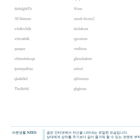
diehdghfFlr
Wxns
AVfktmxm
xnszh tlwms2
whdkwhdk
doslakxm
whroahdk
qjwmxns
qnaqna
vmfhxns
vhfmsheksspt
ghenzhalrtm
tprtmrpdlxm
znfosl
qkatkfkd
qhfxmxns
Thsdhrhd
ghghxns
바른생활
NZEO
글은 인터넷에서 자신을 나타내는 유일한 모습입니다.
시
상대에게 상처를 주기보다 같이 즐거워 할 수 있는 코멘트 부
알 리