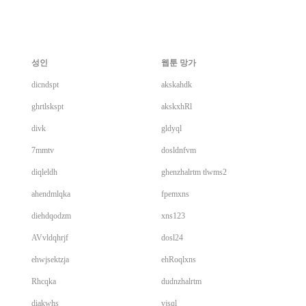
성인
웹툰 망가
dicndspt
akskahdk
ghrtlskspt
akskxhRl
divk
gldyql
7mmtv
dosldnfvm
diqleldh
ghenzhalrtm tlwms2
ahendmlqka
fpemxns
diehdqodzm
xns123
AVvldqhrjf
dosl24
ehwjsektzja
ehRoqlxns
Rhcqka
dudnzhalrtm
diakwhs
vjsql