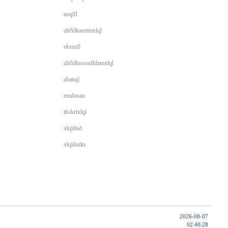
anqlfl
zhfldkaortmxlql
ekvmfl
zhfldkswmfldzmxlql
zhanql
emdosan
thskrlxlql
xlqldud
xlqldntks
2026-08-07
02:40:28