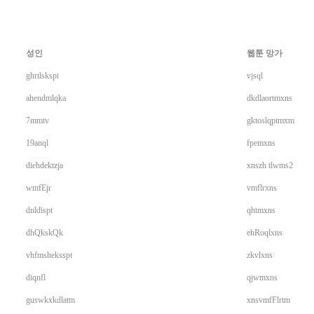
성인
웹툰 망가
ghrtlskspt
vjsql
ahendmlqka
dkdlaortmxns
7mmtv
gktoslqptmxm
19anql
fpemxns
diehdektzja
xnszh tlwms2
wmfEjr
vmflrxns
dnldispt
qhtmxns
dhQkskQk
ehRoqlxns
vhfmsheksspt
zkvlxns
diqnfl
qjwmxns
guswkxkdlatm
xnsvmfFlrtm