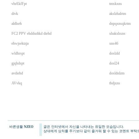
vhrEkfFpt
tmxkxns
divk
akslzhalrtm
aldlseh
dnpqxnsqkrtm
FC2 PPV ehddudtkd diehd
xhakxhxns
ehwjsektzja
xns46
wldhrspt
doslzld
gjqhdspt
dosl24
avdiehd
dosldnlzm
AVvkq
tbdjxns
바른생활
NZEO
글은 인터넷에서 자신을 나타내는 유일한 모습입니다.
gmdqnswp
상대에게 상처를 주기보다 같이 즐거워 할 수 있는 코멘트 부탁
미
소