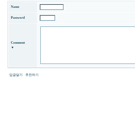
약
Name
국
미
Password
프
진
코
리
아
e
Comment
뉴
▼
스
althdirrnr
LevitraKR
미
프
답글달기
추천하기
진
구
매
사
최
이
신
트
토
최
렌
신
트
토
사
렌
이
트
트
사
순
이