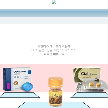
시알리스 레비트라 최음제
1+1+사은품 +당일 배송! 서비스 팍팍!!
파워맨 비아그라