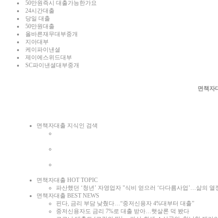
50만원즉시 대출가능한가요
24시간대출
당일 대출
50만원대출
올바른재무대부중개
지아대부
케이파이낸셜
제이에스위드대부
SC파이낸셜대부중개
면책자대
면책자대출 지식인 검색
파산면책자대
개인회생면책
파산면책
면책자대출 HOT TOPIC
파산했던 ‘청년’ 자영업자 "식비 얻으러 ‘다다름사업’…삶의 열
면책자대출 BEST NEWS
핀다, 금리 부담 낮췄다…“중저신용자 4%대부터 대출”
중저신용자도 금리 7%로 대출 받아…햇살론 덕 봤다