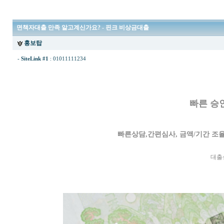
면책자대출 만족 알고계신가요? - 핀크 비상금대출
홍보탑
-
SiteLink #1
:
01011111234
빠른 승
빠른상담,간편심사, 금액/기간 조
대출센터