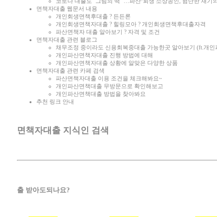
코로나 대출도 ‘그림의 떡’ …파산·회생 소상공인, 험난한 재기의
면책자대출 웹문서 내용
개인회생면책후대출 ? 든든론
개인회생면책자대출 ? 힐링모아 ? 개인회생면책후대출자격
파산면책자 대출 알아보기 ? 자격 및 조건
면책자대출 관련 블로그
채무조정 중이라도 신용회복중대출 가능한곳 알아보기 (ft.개
개인파산면책자대출 진행 방법에 대해
개인파산면책자대출 상황에 알맞은 다양한 상품
면책자대출 관련 카페 검색
파산면책자대출 이용 조건을 체크해봐요~
개인파산면책대출 무방문으로 확인해보고
개인파산면책대출 방법을 찾아봐요
추천 링크 안내
면책자대출 지식인 검색
파산
출 받아