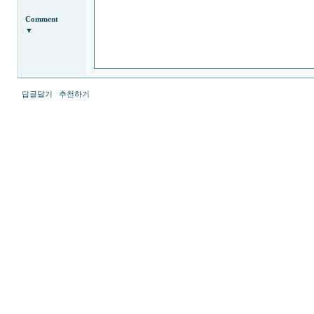
Comment
▼
답글달기
추천하기
최
신
토
렌
트
사
이
트
순
위
뉴
토
끼
링
크
114