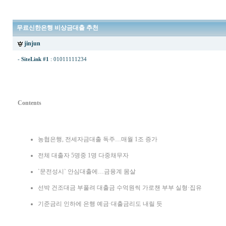
무료신한은행 비상금대출 추천
jinjun
-
SiteLink #1
:
01011111234
Contents
농협은행, 전세자금대출 독주…매월 1조 증가
전체 대출자 5명중 1명 다중채무자
`문전성시` 안심대출에…금융계 몸살
선박 건조대금 부풀려 대출금 수억원씩 가로챈 부부 실형·집유
기준금리 인하에 은행 예금·대출금리도 내릴 듯