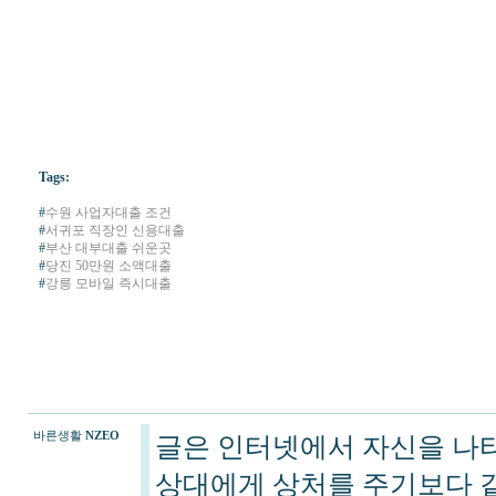
Tags:
#
수원 사업자대출 조건
#
서귀포 직장인 신용대출
#
부산 대부대출 쉬운곳
#
당진 50만원 소액대출
#
강릉 모바일 즉시대출
바른생활
NZEO
글은 인터넷에서 자신을 나
상대에게 상처를 주기보다 같