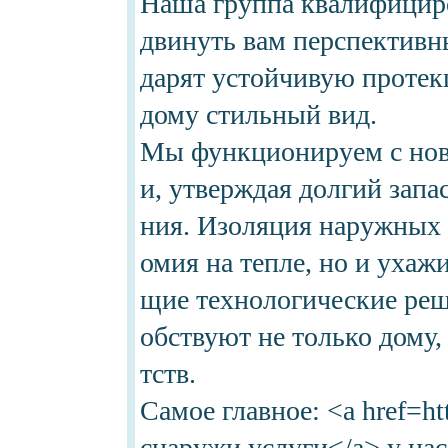
Наша группа квалифицир
двинуть вам перспективн
дарят устойчивую протек
дому стильный вид.
Мы функционируем с нов
и, утверждая долгий запа
ния. Изоляция наружных 
омия на тепле, но и ухаж
щие технологические реш
обствуют не только дому
тств.
Самое главное: <a href=ht
снаружи услуги</a> у нас 