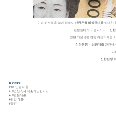
인터넷 서핑을 많이 해봐도
신한은행 비상금대출
에대한 
그런분들에게 도움되시라고
신한
일단 가보시면 짱짱 하실꺼에요..
신한은행 비상금대출
관련해서
아
신한은행 
relevance:
#
100만원 대출
#
50만원즉시 대출가능한가요
#
50만원대출
#
당일 대출
#
급전