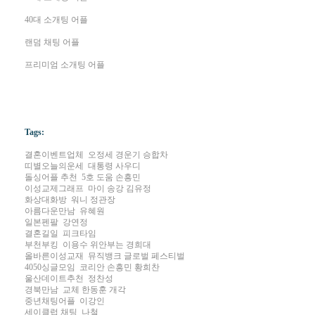
40대 소개팅 어플
랜덤 채팅 어플
프리미엄 소개팅 어플
Tags:
결혼이벤트업체
오정세 경운기 승합차
띠­별­오­늘­의­운­세
대통령 사우디
돌싱어플 추천
5호 도움 손흥민
이­성­교­제­그­래­프
마이 송강 김유정
화상대화방
워니 정관장
아­름­다­운­만­남
유혜원
일­본­펜­팔
강연정
결혼길일
피크타임
부­천­부­킹
이용수 위안부는 경희대
올­바­른­이­성­교­재
뮤직뱅크 글로벌 페스티벌
4­0­5­0­싱­글­모­임
코리안 손흥민 황희찬
울­산­데­이­트­추­천
정찬성
경­북­만­남
교체 한동훈 개각
중년채팅어플
이강인
세­이­클­럽­ ­채­팅
나철