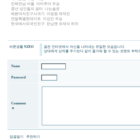
진짜만남 어플
아마추어 우승
중년 성인들의 쉼터
나는솔로
예­쁜­여­자­친­구­사­귀­기
이방원 제작진
연­말­특­별­한­데­이­트
이강인 우승
한­국­에­서­외­국­인­친­구
런닝맨 유재석 하차
바른생활
NZEO
글은 인터넷에서 자신을 나타내는 유일한 모습입니다.
상대에게 상처를 주기보다 같이 즐거워 할 수 있는 코멘트 부탁
Name
Password
Comment
▼
답글달기
추천하기