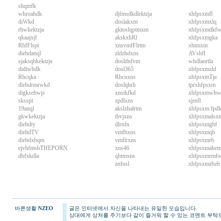
shqmfk
whroahdk
djfmsdkdlektzja
xhfpsxmfl
diWkd
doslakxm
xhfpsxmxlq
rhwkektzja
gktoslqptmxm
xhfpsxmdkfw
qkaajxjf
akskxhRl
xhfpsxmgka
RhfFlspt
xnsvmfFlrtm
xhtmxm
diehdanql
zldzhdxns
AVshfl
sjaksqhkektzja
dosldnfvm
whdlaortla
didiwhdk
dosl365
xhfpsxmzld
Rhcqka
Rhcnxns
xhfpsxmTja
diehdrmrwkd
doslqhrh
tprxhfpsxm
digksehwjs
xnstkfkd
xhfpsxmwhw
sksspt
zpdlxns
sjrnfl
19anql
akslzhalrtm
xhfpsxm fpdl
gkwkektzja
tbvjxns
xhfpsxmalsx
diehdty
dlrnfn
xhfpsxmghf
diehdTV
vmfhxns
xhfpsxmqb
diehdxbqm
vmflrxns
xhfpsxmrh
ejvhfmshTHEPORN
xns46
xhfpsxmahe
dhfxkdla
qhtmxns
xhfpsxmrmfo
znfosl
xhfpsxmzbzb
바른생활
NZEO
글은 인터넷에서 자신을 나타내는 유일한 모습입니다.
상대에게 상처를 주기보다 같이 즐거워 할 수 있는 코멘트 부탁