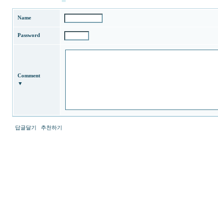
Name
Password
Comment
▼
답글달기
추천하기
최
신
토
렌
트
사
이
트