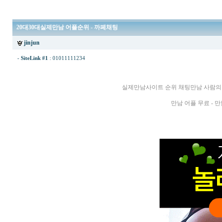
20대30대실제만남 어플순위 - 까­페­채­팅
jinjun
-
SiteLink #1
:
01011111234
실제만남사이트 순위 채팅만남 사람의 
만남 어플 무료 - 만남 어