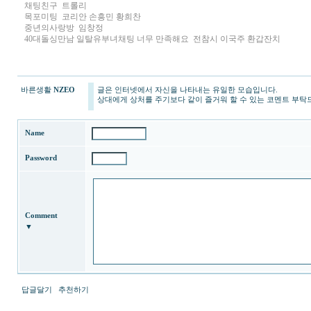
채팅친구
트롤리
목­포­미­팅
코리안 손흥민 황희찬
중­년­의­사­랑­방
임창정
40대돌싱만남 일탈유부녀채팅 너무 만족해요
전참시 이국주 환갑잔치
바른생활
NZEO
글은 인터넷에서 자신을 나타내는 유일한 모습입니다.
상대에게 상처를 주기보다 같이 즐거워 할 수 있는 코멘트 부탁
Name
Password
Comment
▼
답글달기
추천하기