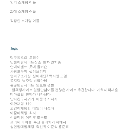
인기 소개팅 어플
20대 소개팅 어플
직장인 소개팅 어플
Tags:
탁­구­동­호­회
도경수
남­친­이­랑­데­이­트­장­소
한화 안치홍
연­애­이­벤­트
롯데 윌커슨
사­랑­도­우­미
셀러브리티
송­파­구­소­개­팅
싱어게인3 백지영 오열
쪽­지­팅
남주혁 비질란테
불꽃만남사이트
안보현 결별
1탈채팅사이트 일탈만남어플 괜찮은 사이트 추천합니다
이효리 탁재훈
테­마­클­럽
진짜가 나타났다
남자친구사귀기
이준석 지지자
야­한­채­팅
해수
고­양­이­채­팅­방
테일러 나섰다
아줌마채팅
최자
싱글미팅
이정후 토론토
프리데이 어플
부산 돌려차기 피해자
성­인­일­대­일­채­팅
혁신위 이준석 홍준표