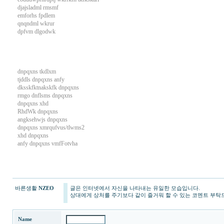
djajsladml rmsmf
emforhs fpdlem
qnqndml wkrur
dpfvm dlgodwk
dnpqxns tkdlxm
tjddls dnpqxns anfy
dksskfktnakskfk dnpqxns
rmgo dnflsms dnpqxns
dnpqxns xhd
RhdWk dnpqxns
angksehwjs dnpqxns
dnpqxns xmrqufvus/tlwms2
xhd dnpqxns
anfy dnpqxns vmfFotvha
mifekr.com
바른생활
NZEO
글은 인터넷에서 자신을 나타내는 유일한 모습입니다.
미
상대에게 상처를 주기보다 같이 즐거워 할 수 있는 코멘트 부탁
프
블
로
Name
그