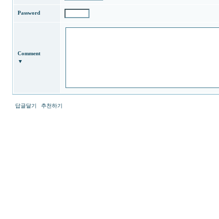
althdirrnr
Password
moneyprime
vianews
gyeongma
미
프
진
Comment
코
▼
리
아
miko114
미
소
답글달기
추천하기
약
국
viame2
만
최
남
신
사
토
이
렌
트
트
순
사
위
이
강
트
직
순
도
위
올
뉴
리