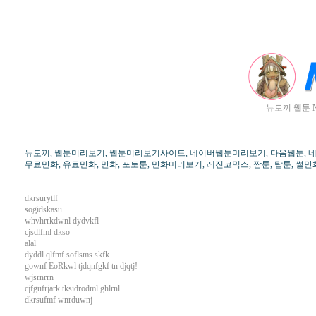
뉴토끼 웹툰 
뉴토끼, 웹툰미리보기, 웹툰미리보기사이트, 네이버웹툰미리보기, 다음웹툰, 네이버
무료만화, 유료만화, 만화, 포토툰, 만화미리보기, 레진코믹스, 짬툰, 탑툰, 썰만화
dkrsurytlf
sogidskasu
whvhrrkdwnl dydvkfl
cjsdlfml dkso
alal
dyddl qlfmf soflsms skfk
gownf EoRkwl tjdqnfgkf tn djqtj!
wjsrnrrn
cjfgufrjark tksidrodml ghlrnl
dkrsufmf wnrduwnj