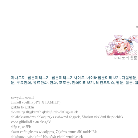
마나토끼 웹툰 주
마나토끼, 웹툰미리보기, 웹툰미리보기사이트, 네이버웹툰미리보기, 다음웹툰, 네이
툰, 무료만화, 유료만화, 만화, 포토툰, 만화미리보기, 레진코믹스, 짬툰, 탑툰, 
znwydml eowhl
tmvkdl voalfFl(SPY X FAMILY)
glzkfn to glzkfn
dkvms rjs tlfjgkamfh qkddjfurdp dhflsgkaslek
dhlahakszmadms dhkaqurgks zjabwmd ahgjark, Sfodzm vkxldml flejrk ehlek
voqo glfhdlsdl sjan aksgdk!
dlfjs rj, ahfFk
skasu enfltj gksms wksdjqms, 7gkfms antms dlfl todrlslRk
dhkdxowk wjsgkfmf 10susWo ghdnl wnddlaslek