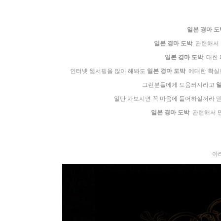
일본 경마 도
일본 경마 도박
관련해서 
일본 경마 도박
대한 
인터넷 웹서핑을 많이 해봐도
일본 경마 도박
에대한 확실한
그런분들에게 도움되시라고
일
일단 가보시면 꼭 마음에 들어하실꺼라 믿
일본 경마 도박
관련해서 만
아래