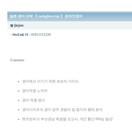
일본 경마 도박 【 racingbest.top 】 온라인경마
jinjun
-
SiteLink #1
:
01011111234
Contents
경마에서 이기기 위한 초보자 가이드
경마적중 노하우
경마 적중 방식
경마사이트의 경마 경주 관람자 및 참가자 행태 분석
렛츠런파크 부산경남 백광열 조교사, 개인 통산 900승 달성!