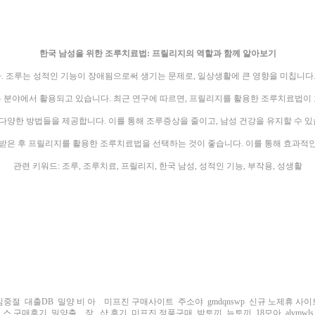
한국 남성을 위한 조루치료법: 프릴리지의 역할과 함께 알아보기
. 조루는 성적인 기능이 장애됨으로써 생기는 문제로, 일상생활에 큰 영향을 미칩니
은 분야에서 활용되고 있습니다. 최근 연구에 따르면, 프릴리지를 활용한 조루치료법이 
양한 방법들을 제공합니다. 이를 통해 조루증상을 줄이고, 남성 건강을 유지할 수 있
받은 후 프릴리지를 활용한 조루치료법을 선택하는 것이 좋습니다. 이를 통해 효과적
관련 키워드: 조루, 조루치료, 프릴리지, 한국 남성, 성적인 기능, 부작용, 성생활
심중절
대출DB
밀양 비 아
미프진 구매사이트
주소야
gmdqnswp
신규 노제휴 사이
리 스 구매후기
밀양출 . 장 . 샵 후기
미프진 정품구매
밤토끼
뉴토끼
18모아
alvmwls