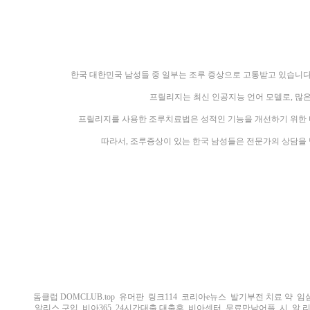
한국 대한민국 남성들 중 일부는 조루 증상으로 고통받고 있습니다
프릴리지는 최신 인공지능 언어 모델로, 많
프릴리지를 사용한 조루치료법은 성적인 기능을 개선하기 위한 다
따라서, 조루증상이 있는 한국 남성들은 전문가의 상담을 
돔클럽 DOMCLUB.top
유머판
링크114
코리아e뉴스
발기부전 치료 약
임
알리스 구입
비아365
24시간대출 대출후
비아센터
무료만남어플
시 알 