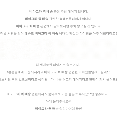
비아그라 퀵 배송
관련 추천 페이지 입니다.
비아그라 퀵 배송
관련한 검색전문페이지 입니다.
비아그라 퀵 배송
관련해서 알아보시면 후회 없으실 것 입니다.
터넷 서핑을 많이 해봐도
비아그라 퀵 배송
에대한 확실한 아이템를 아주 어렵더라고요
왜 제대로된 페이지는 없는건지...
그런분들에게 도움되시라고
비아그라 퀵 배송
관련한 아이템를알려드릴게요..
가보시면 후회 없으실꺼라고 생각됩니다..나름 최고의 페이지라고 판단이 되서 올려드
비아그라 퀵 배송
관련해서 도움되셔셔 기분 좋은 하루되셨으면 좋겠네요...
아래 눌러주세요^^
비아그라 퀵 배송
핵심아이템 확인