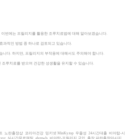
다. 이번에는 프릴리지를 활용한 조루치료법에 대해 알아보겠습니다.
효과적인 방법 중 하나로 검토되고 있습니다.
습니다. 하지만, 프릴리지의 부작용에 대해서도 주의해야 합니다.
인 조루치료를 받으며 건강한 성생활을 유지할 수 있습니다.
트
노란출장샵
코리아건강
밍키넷 MinKy.top
우즐성
24시간대출
비아탑-시
.xyz
실시간무료채팅
alvmwls
비아탑-프릴리지 구입
출장 파란출장마사지