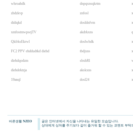
whroahdk
dnpqxnsqkrtm
zhdzkvp
znfosl
didiqkd
dosldnfvm
xmfostmwpsejTV
akdrkxns
q
QkfrksEkrwl
doslwhdk
FC2 PPV ehddudtkd diehd
tbdjxns
diehdqodzm
sbxhRl
diehdektzja
akskxns
19anql
dosl24
바른생활
NZEO
글은 인터넷에서 자신을 나타내는 유일한 모습입니다.
yano77
상대에게 상처를 주기보다 같이 즐거워 할 수 있는 코멘트 부탁
ViagraSilo
mifegymiso