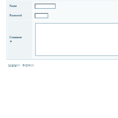
미
Name
프
진
Password
약
국
박
스
미
소
Comment
약
▼
국
유
머
판
rudak
답글달기
추천하기
미
페
프
리
최
스
신
톤
토
채
렌
팅
트
사
사
이
이
트
트
순
순
위