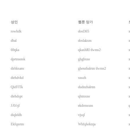
성인
웹툰 망가
rowhdk
dosl365
dbal
doslakxm
x
69qka
qkaxhRl tlwms2
dprtmsnsk
ghghxns
dirhksans
ghenzhalrtm tlwms2
diehdvkd
xnszh
QkfFlTk
dudnzhalrtm
x
diehdspt
qhtmxns
JAVrjf
ekdrmsxns
diqleldh
vjsql
Ekfqnrtm
Whfqhektzja