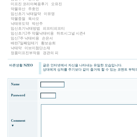
미프진 코리아복용후기
오유진
약물유산
주호민
임신초기 낙태알약
이유영
약물중절
육사오
낙태유도약
박선주
임신초기낙태방법
피프티피프티
임신초기2주 약물낙태비용
하트시그널 시즌4
임신7주 낙태비용
손은서
배란7일째임테기
황보승희
낙태약
이브이첨단소재
정품미프진부작용
경관의 피
바른생활
NZEO
글은 인터넷에서 자신을 나타내는 유일한 모습입니다.
상대에게 상처를 주기보다 같이 즐거워 할 수 있는 코멘트 부탁
Name
Password
Comment
▼