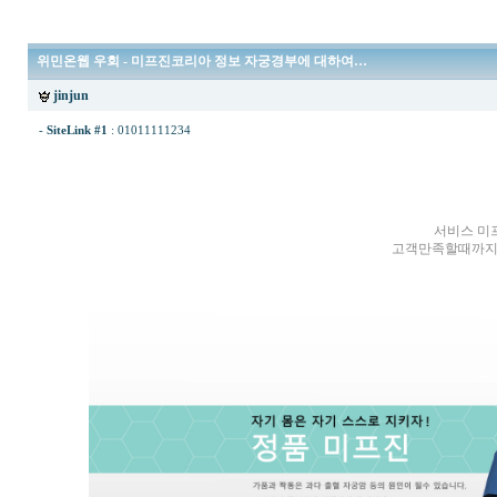
위민온웹 우회 - 미프진코리아 정보 자궁경부에 대하여…
jinjun
-
SiteLink #1
:
01011111234
서비스 미프
고객만족할때까지 s