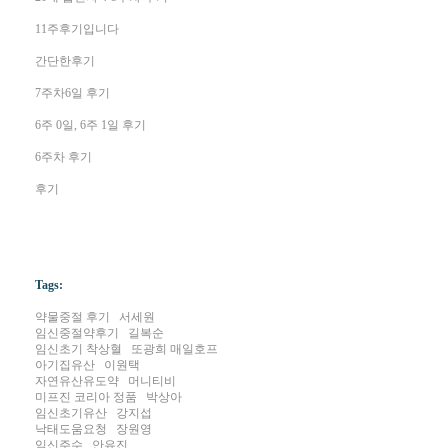
11주후기입니다
간단한후기
7주차6일 후기
6주 0일, 6주 1일 후기
6주차 후기
후기
Tags:
약물중절 후기
서세원
임신중절약후기
길복순
임신초기 착상혈
또광희 매일호프
아기집유산
이원택
자연유산유도약
머니티비
미프진 코리아 정품
박상아
임신초기유산
강지섭
낙태도움요청
장원영
임신주수
안유진