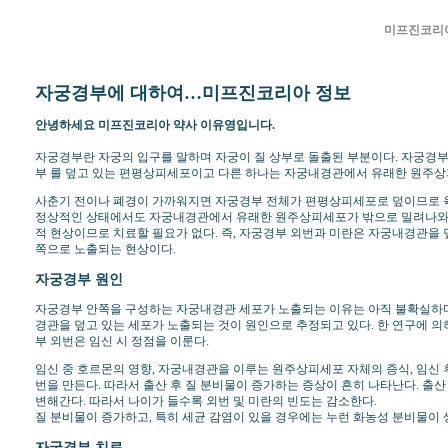
미프진코리아
자궁경부에 대하여…미프진코리아 정보
안녕하세요 미프진코리아 약사 이유영입니다.
자궁경부란 자궁의 입구를 말하며 자궁이 질 상부로 돌출된 부분이다. 자궁경부
부 를 덮고 있는 편평상피세포이고 다른 하나는 자궁내경관에서 유래한 원주상
사춘기 전이나 폐경이 가까워지면 자궁경부 전체가 편평상피세포로 덮이므로 육
정상적인 상태에서도 자궁내경관에서 유래한 원주상피세포가 밖으로 밀려나와 
적 현상이므로 치료할 필요가 없다. 즉, 자궁경부 외번과 미란은 자궁내경관을
쪽으로 노출되는 현상이다.
자궁경부 원인
자궁경부 안쪽을 구성하는 자궁내경관 세포가 노출되는 이유는 아직 불확실하
경관을 덮고 있는 세포가 노출되는 것이 원인으로 추정되고 있다. 한 연구에 의하
부 외번은 임신 시 정점을 이룬다.
임신 중 호르몬의 영향, 자궁내경관을 이루는 원주상피세포 자체의 증식, 임신
번을 만든다. 따라서 출산 후 질 분비물이 증가하는 증상이 흔히 나타난다. 출
변해간다. 따라서 나이가 들수록 외번 및 미란의 빈도는 감소한다.
질 분비물이 증가하고, 특히 세균 감염이 있을 경우에는 누런 화농성 분비물이 생
자궁경부 치료