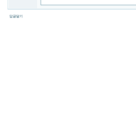
답글달기
최
신
토
렌
트
사
이
트
순
위
뉴
토
끼
링
크
114
출
장
파
란