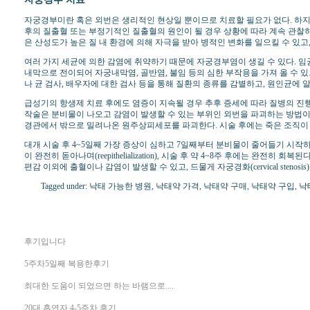
자궁경부미란 혹은 외번은 생리적인 현상일 뿐이므로 치료할 필요가 없다. 하
후의 질출혈 또는 부정기적인 질출혈의 원인이 될 경우 상황에 따라 계속 관
은 산성도가 높은 질 내 환경에 의해 자극을 받아 병적인 변화를 일으킬 수 있고
여러 가지 세균에 의한 감염에 취약하기 때문에 자궁경부염이 생길 수 있다. 임
내막으로 전이되어 자궁내막염, 골반염, 불임 등의 심한 부작용을 가져 올 수 
나 균 검사, 배우자에 대한 검사 등을 통해 질환의 종류를 감별하고, 원인균에 알
급성기의 항생제 치료 후에도 염증이 지속될 경우 추후 증세에 따라 질병의 진행 여부를 계
작술은 분비물이 나오고 감염이 발생할 수 있는 부위인 외번을 파괴하는 방법이며, 전기소작술(e
경관에서 밖으로 밀려나온 원주상피세포를 파괴한다. 시술 후에는 죽은 조직이 
대개 시술 후 4~5일째 가장 증상이 심하고 7일째부터 분비물이 줄어들기 시작하
이 완전히 돋아나며(reepithelialization), 시술 후 약 4~8주 후에는 
편감 이외에 출혈이나 감염이 발생할 수 있고, 드물게 자궁경화(cervical stenosis
Tagged under: 낙태 가능한 병원, 낙태약 가격, 낙태약 구매, 낙태약 구
후기입니다
5주차5일째 복용한후기
최대한 도움이 되었으면 하는 바램으로....
20대 흡연자 4-5주차 후기