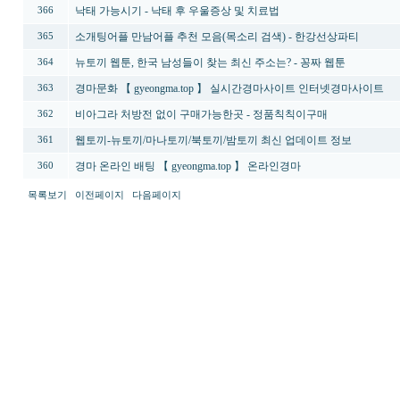
낙태 가능시기 - 낙태 후 우울증상 및 치료법
366
소개팅어플 만남어플 추천 모음(목소리 검색) - 한강선상파티
365
뉴토끼 웹툰, 한국 남성들이 찾는 최신 주소는? - 꽁짜 웹툰
364
경마문화 【 gyeongma.top 】 실시간경마사이트 인터넷경마사이트
363
비아그라 처방전 없이 구매가능한곳 - 정품칙칙이구매
362
웹토끼-뉴토끼/마나토끼/북토끼/밤토끼 최신 업데이트 정보
361
경마 온라인 배팅 【 gyeongma.top 】 온라인경마
360
목록보기
이전페이지
다음페이지
최
신
토
렌
트
사
이
트
순
위