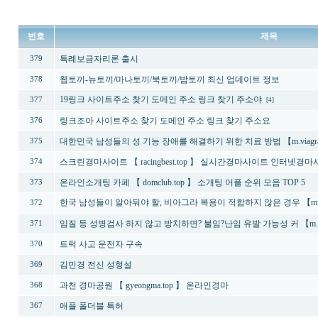
번호
제목
특례보금자리론 출시
379
웹토끼-뉴토끼/마나토끼/북토끼/밤토끼 최신 업데이트 정보
378
19링크 사이트주소 찾기 도메인 주소 링크 찾기 주소야
377
[4]
링크조아 사이트주소 찾기 도메인 주소 링크 찾기 주소요
376
대한민국 남성들의 성 기능 장애를 해결하기 위한 치료 방법 【m.viagr
375
스크린경마사이트 【 racingbest.top 】 실시간경마사이트 인터넷경
374
온라인소개팅 카페 【 domclub.top 】 소개팅 어플 순위 모음 TOP 5
373
한국 남성들이 알아둬야 할, 비아그라 복용이 적합하지 않은 경우 【m.
372
임질 등 성병검사 하지 않고 방치하면? 불임?난임 유발 가능성 커 【m.m
371
트럭 사고 운전자 구속
370
김민경 전신 성형설
369
과천 경마공원 【 gyeongma.top 】 온라인경마
368
애플 폴더블 특허
367