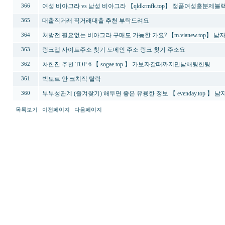
여성 비아그라 vs 남성 비아그라 【qldkrmfk.top】 정품여성흥
366
대출직거래 직거래대출 추천 부탁드려요
365
처방전 필요없는 비아그라 구매도 가능한 가요? 【m.vianew.top】 
364
링크맵 사이트주소 찾기 도메인 주소 링크 찾기 주소요
363
차­한­잔 추천 TOP 6 【 sogae.top 】 가보자갈때까지만남채팅헌팅
362
빅토르 안 코치직 탈락
361
부­부­성­관­계 (즐겨찾기) 해두면 좋은 유용한 정보 【 evenday.top 】
360
목록보기
이전페이지
다음페이지
최
신
토
렌
트
사
이
트
순
위