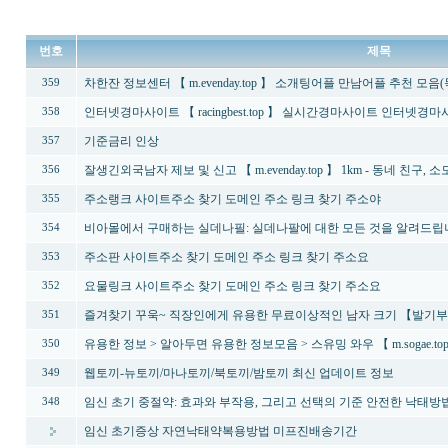
번호
제목
차­한­잔 정보센터 【 m.evenday.top 】 소개팅어플 만남어플 추천 모음
359
인터넷경마사이트 【 racingbest.top 】 실시간경마사이트 인터넷경
358
기준금리 인상
357
잘­생­긴­외­국­남­자 제보 및 신고 【 m.evenday.top 】 1km - 동네 친구
356
주소랭크 사이트주소 찾기 도메인 주소 링크 찾기 주소야
355
비아몰에서 구매하는 실데나필: 실데나팔에 대한 모든 것을 알려드립니다!
354
주소판 사이트주소 찾기 도메인 주소 링크 찾기 주소요
353
요물링크 사이트주소 찾기 도메인 주소 링크 찾기 주소요
352
즐겨찾기 꾸욱~ 직장인에게 유용한 무료이상적인 남자 크기 【발기부
351
유용한 정보 >
알아두면 유용한 정보모음 >
스유밍 와우 【 m.sogae.
350
웹토끼-뉴토끼/마나토끼/북토끼/밤토끼 최신 업데이트 정보
349
임신 초기 중절약: 효과와 부작용, 그리고 선택의 기준 안전한 낙태
348
임신 초기증상 자연낙태약복용방법 미프진배송기간