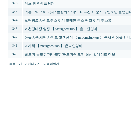
덱스 권은비 플러팅
346
먹는 낙태약이 있다? 논란의 낙태약 '미프진' 이렇게 구입하면 불
345
보배링크 사이트주소 찾기 도메인 주소 링크 찾기 주소요
344
과천경마장 일정 【 racingbest.top 】 온라인경마
343
하늘 사랑채팅 사이트 고객센터 【 m.domclub.top 】 근처 여성을 만
342
마사회 【 racingbest.top 】 온라인경마
341
웹토끼-뉴토끼/마나토끼/북토끼/밤토끼 최신 업데이트 정보
340
목록보기
이전페이지
다음페이지
최
신
토
렌
트
사
이
트
순
위