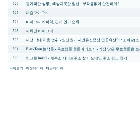
불가피한 상황 , 예상치못한 임신 - 부작용없이 안전하게 !!
526
대출모아.Top
525
비아그라 카피약, 판매 인기 순위
524
파워맨 비아그라
523
대전 낙태 허용 범위 - 임신초기 자연유산증상 인공유산약 : 소파술(
522
BlackToon 블랙툰 - 무료웹툰 웹툰미리보기 - 가장 많은 무료
521
링크올 linkall - 새주소 사이트주소 찾기 도메인 주소 링크 찾기
520
목록보기
이전페이지
다음페이지
최
신
토
렌
트
사
이
트
순
위