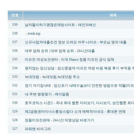
번호
제목
남자들이하기괜찮은채팅사이트 - 애­인­의­배­신
539
- tvtok.top
538
신규사업자대출조건 정보 드려요 아주 나이쓰 - 부모님 명의 대출
537
대부 업체 순위 | 대부 업체 순위 - 24시간대출
536
미프진 여성보건센터 - 미국 Danco 정품 미프진 공식 업체
535
원치않는 임신상담 - 임신중절약 미프진 처방 비용 복용 후기 부작용
534
늑대닷컴 - 늑대닷컴,늑대닷컴 주소
533
경기 아기집낙태 - 임신초기 낙태수술보다 안전한 방법으로 약물(미프진
532
내 주변 병원찾기 - 케이알좀
531
호두코믹스 시즌2 - 국내 최대 웹툰 미리보기, 다시보기, 성인웹툰 최다
530
제2금융권마이너스통장스럽다 소개 매력적이네요 - 휴대폰 연체
529
정품미프진판매 - 24시간 익명상담 바로가기
528
파워맨 비아그라
527