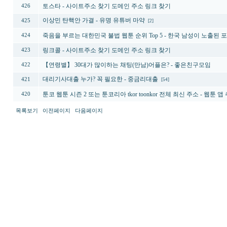
토스타 - 사이트주소 찾기 도메인 주소 링크 찾기
426
이상민 탄핵안 가결 - 유명 유튜버 마약
425
[2]
죽음을 부르는 대한민국 불법 웹툰 순위 Top 5 - 한국 남성이 노출
424
링크콜 - 사이트주소 찾기 도메인 주소 링크 찾기
423
【연령별】 30대가 많이하는 채팅(만남)어플은? - 좋­은­친­구­모­임
422
대리기사대출 누가? 꼭 필요한 - 중금리대출
421
[54]
툰코 웹툰 시즌 2 또는 툰코리아 tkor toonkor 전체 최신 주소 - 웹툰 앱
420
목록보기
이전페이지
다음페이지
최
신
토
렌
트
사
이
트
순
위