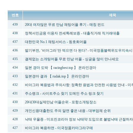
번호
제목
20대 여자많은 무료 만남 채팅어플 후기 - 매칭 펀드
439
정책서민금융 이용자 전세특례보증 - 대출직거래 직거래대출
438
대한민국 No.1 채팅서비스 - 동호회어플
437
발기부전, ‘비아그라’만 먹으면 다 된다? - 미국정품블랙위도우지속시
436
결제없는 소개팅어플 무료 만남 어플 - 싱글을 많이 만나세요
435
일본 경마 도박 【 racingbest.top 】 온라인경마
434
일본경마 결과 【 rudak.top 】 온라인경마
433
비아그라 복용법과 주의사항: 정확한 용법과 안전한 사용법 안내 - 미
432
주소랭크 - 사이트주소 찾기 도메인 주소 링크 찾기
431
20대30대실제만남 어플순위 - 포­항­소­개­팅­장­소
430
개인신용대출한도 주의 알면 좋은 내용 - 대부업체 순위
429
낙태 우울증 - 미프진코리아 정보 낙태약 도입으로 불법낙태 근절하자
428
비아그라 복용하면 - 미국정품카마그라구매
427